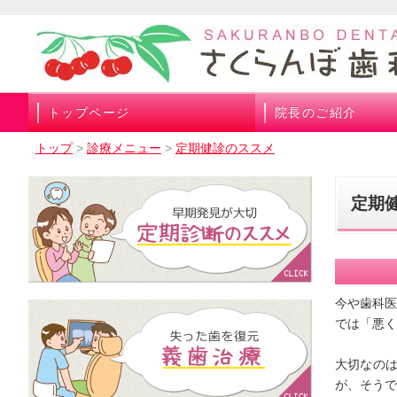
トップページ
院長のご紹介
トップ
>
診療メニュー
>
定期健診のススメ
定期
今や歯科
では「悪く
大切なの
が、そうで