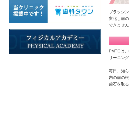
ブラッシ
変化し歯
できません
PMTCは
リーニング
毎日、知ら
内の歯の根
歯石を取る